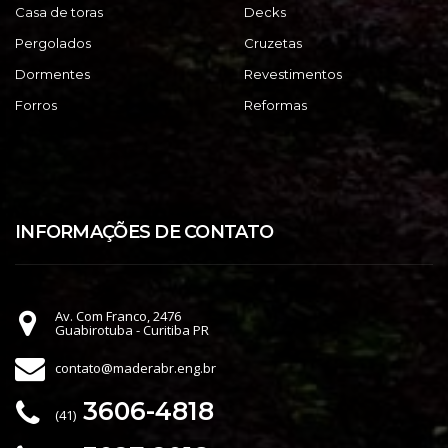
Casa de toras
Decks
Pergolados
Cruzetas
Dormentes
Revestimentos
Forros
Reformas
INFORMAÇÕES DE CONTATO
Av. Com Franco, 2476
Guabirotuba - Curitiba PR
contato@maderabr.eng.br
3606-4818
(41)