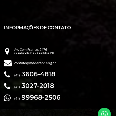
INFORMAÇÕES DE CONTATO
Av. Com Franco, 2476
Guabirotuba - Curitiba PR
contato@maderabr.eng.br
3606-4818
(41)
3027-2018
(41)
99968-2506
(41)